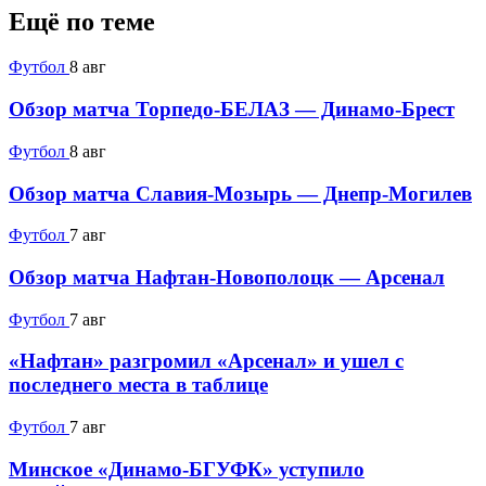
Ещё по теме
Футбол
8 авг
Обзор матча Торпедо-БЕЛАЗ — Динамо-Брест
Футбол
8 авг
Обзор матча Славия-Мозырь — Днепр-Могилев
Футбол
7 авг
Обзор матча Нафтан-Новополоцк — Арсенал
Футбол
7 авг
«Нафтан» разгромил «Арсенал» и ушел с
последнего места в таблице
Футбол
7 авг
Минское «Динамо-БГУФК» уступило