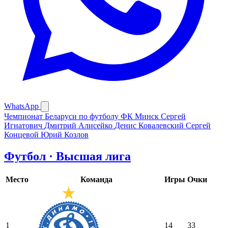
WhatsApp
Чемпионат Беларуси по футболу
ФК Минск
Сергей
Игнатович
Дмитрий Алисейко
Денис Ковалевский
Сергей
Концевой
Юрий Козлов
Футбол · Высшая лига
Место
Команда
Игры
Очки
1
14
33