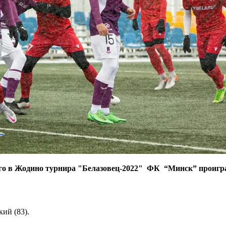
его в Жодино турнира "Белазовец-2022" ФК “Минск” проигра
кий (83).