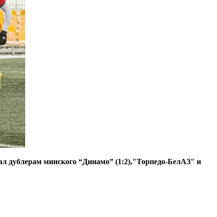
л дублерам минского “Динамо” (1:2),"Торпедо-БелАЗ" и