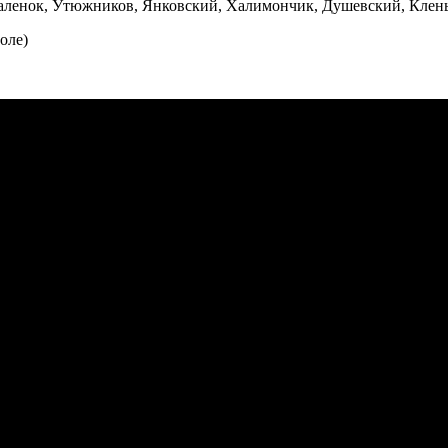
аленок, Утюжников, Янковский, Халимончик, Душевский, Клень
оле)