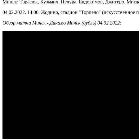
Минск: Тарасюк, Кузьмич, Печура, Евдокимов, Джигеро, Мигд
04.02.2022. 14:00. Жодино, стадион "Торпедо" (искусственное п
Обзор матча Минск - Динамо Минск (дубль) 04.02.2022: