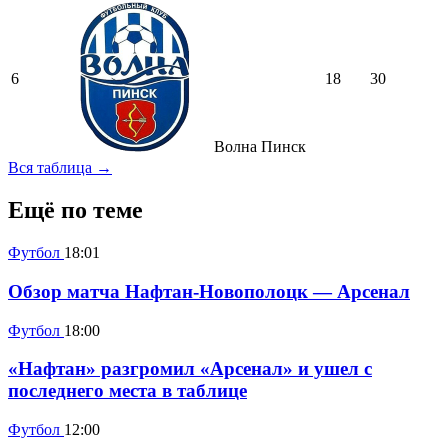
6
18
30
Волна Пинск
Вся таблица →
Ещё по теме
Футбол
18:01
Обзор матча Нафтан-Новополоцк — Арсенал
Футбол
18:00
«Нафтан» разгромил «Арсенал» и ушел с
последнего места в таблице
Футбол
12:00