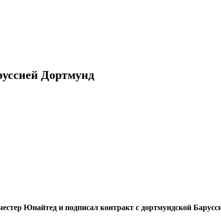
руссией Дортмунд
стер Юнайтед и подписал контракт с дортмундской Баруссие