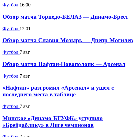
Футбол
16:00
Обзор матча Торпедо-БЕЛАЗ — Динамо-Брест
Футбол
12:01
Обзор матча Славия-Мозырь — Днепр-Могилев
Футбол
7 авг
Обзор матча Нафтан-Новополоцк — Арсенал
Футбол
7 авг
«Нафтан» разгромил «Арсенал» и ушел с
последнего места в таблице
Футбол
7 авг
Минское «Динамо-БГУФК» уступило
«Брейдаблику» в Лиге чемпионов
Футбол
7 авг