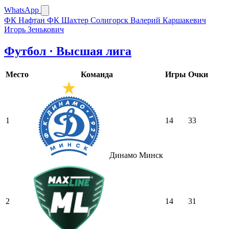
WhatsApp
ФК Нафтан
ФК Шахтер Солигорск
Валерий Каршакевич
Игорь Зенькович
Футбол · Высшая лига
Место
Команда
Игры
Очки
1
14
33
Динамо Минск
2
14
31