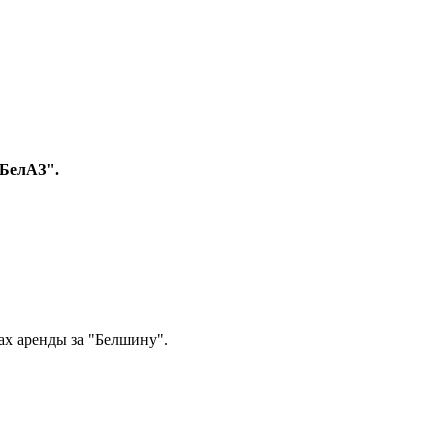
-БелАЗ".
ах аренды за "Белшину".