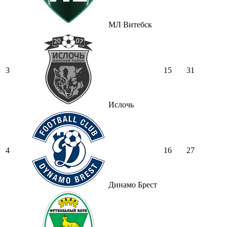
МЛ Витебск
3
15
31
Ислочь
4
16
27
Динамо Брест