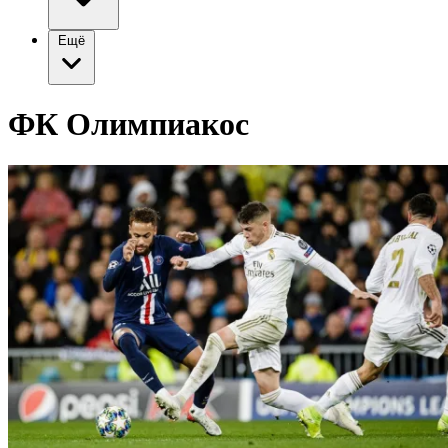
Ещё
ФК Олимпиакос