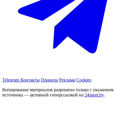
Telegram
Контакты
Правила
Реклама
Cookies
Копирование материалов разрешено только с указанием
источника — активной гиперссылкой на
24sport.by
.