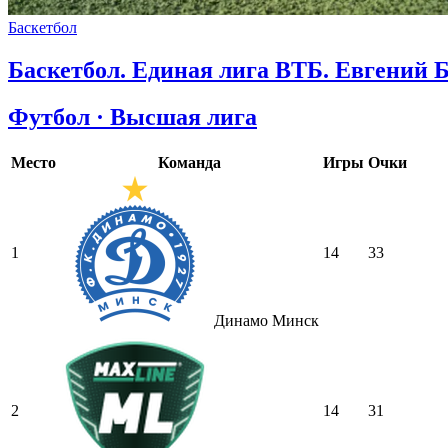
Баскетбол
Баскетбол. Единая лига ВТБ. Евгений 
Футбол · Высшая лига
Место
Команда
Игры
Очки
1
14
33
Динамо Минск
2
14
31