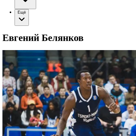
Ещё
Евгений Белянков