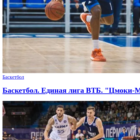
Баскетбол
Баскетбол. Единая лига ВТБ. "Цмоки-