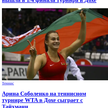
вышла в 1/4 финала турнира в Дохе
Теннис
Арина Соболенко на теннисном
турнире WTA в Дохе сыграет с
Тайхманн