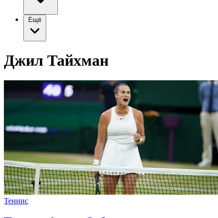
Ещё
Джил Тайхман
Теннис