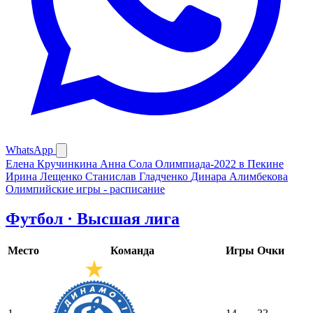
WhatsApp
Елена Кручинкина
Анна Сола
Олимпиада-2022 в Пекине
Ирина Лещенко
Станислав Гладченко
Динара Алимбекова
Олимпийские игры - расписание
Футбол · Высшая лига
Место
Команда
Игры
Очки