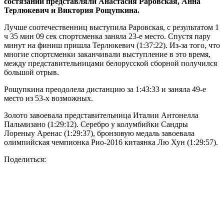
состязаний представляли Анастасия Раровская, Анна
Терлюкевич и Виктория Рощупкина.
Лучше соотечественниц выступила Раровская, с результатом 1
ч 35 мин 09 сек спортсменка заняла 23-е место. Спустя пару
минут на финиш пришла Терлюкевич (1:37:22). Из-за того, что
многие спортсменки заканчивали выступление в это время,
между представительницами белорусской сборной получился
большой отрыв.
Рощупкина преодолела дистанцию за 1:43:33 и заняла 49-е
место из 53-х возможных.
Золото завоевала представительница Италии Антонелла
Пальмизано (1:29:12). Серебро у колумбийки Сандры
Лореныу Аренас (1:29:37), бронзовую медаль завоевала
олимпийская чемпионка Рио-2016 китаянка Лю Хун (1:29:57).
Поделиться: