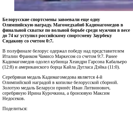
Белорусские спортсмены завоевали еще одну
Олимпийскую награду. Магомедхабиб Кадимагомедов в
финальной схватке по вольной борьбе среди мужчин в весе
до 74 кг уступил российскому спортсмену Заурбеку
Сидакову со счетом 0:7.
В полуфинале белорус одержал победу над представителем
Италии Франком Чамисо Маркесом со счетом 9:7. Ранее
Кадимагомедов одолел кубинца Хеандри Гарсона Кабальеро
(12:8) и американского борца Кайла Дугласа Дэйка (11:0).
Серебряная медаль Кадимагомедова является 4-й
Олимпийской наградой в копилке белорусской сборной.
Золотую медаль Беларуси принёс Иван Литвинович,
серебряную Ирина Курочкина, а бронзовую Максим
Недосеков.
Поделиться: