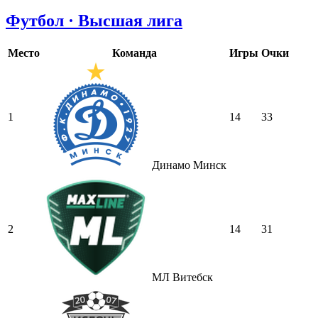
Футбол · Высшая лига
Место
Команда
Игры
Очки
1
14
33
Динамо Минск
2
14
31
МЛ Витебск