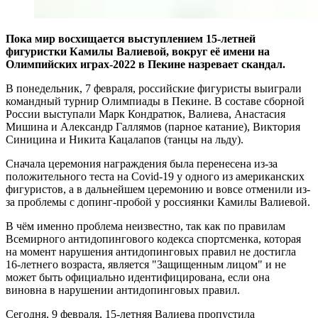
Пока мир восхищается выступлением 15-летней
фигуристки Камилы Валиевой, вокруг её имени на
Олимпийских играх-2022 в Пекине назревает скандал.
В понедельник, 7 февраля, российские фигуристы выиграли
командный турнир Олимпиады в Пекине. В составе сборной
России выступали Марк Кондратюк, Валиева, Анастасия
Мишина и Александр Галлямов (парное катание), Виктория
Синицина и Никита Кацалапов (танцы на льду).
Сначала церемония награждения была перенесена из-за
положительного теста на Covid-19 у одного из американских
фигуристов, а в дальнейшем церемонию и вовсе отменили из-
за проблемы с допинг-пробой у россиянки Камилы Валиевой.
В чём именно проблема неизвестно, так как по правилам
Всемирного антидопингового кодекса спортсменка, которая
на момент нарушения антидопинговых правил не достигла
16-летнего возраста, является "Защищенным лицом" и не
может быть официально идентифицирована, если она
виновна в нарушении антидопинговых правил.
Сегодня, 9 февраля, 15-летняя Валиева пропустила