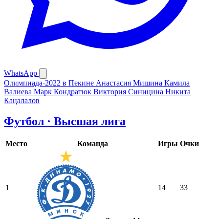
WhatsApp
Олимпиада-2022 в Пекине
Анастасия Мишина
Камила
Валиева
Марк Кондратюк
Виктория Синицина
Никита
Кацалалов
Футбол · Высшая лига
Место
Команда
Игры
Очки
1
14
33