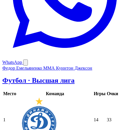
WhatsApp
Федор Емельяненко
ММА
Куинтон Джексон
Футбол · Высшая лига
Место
Команда
Игры
Очки
1
14
33