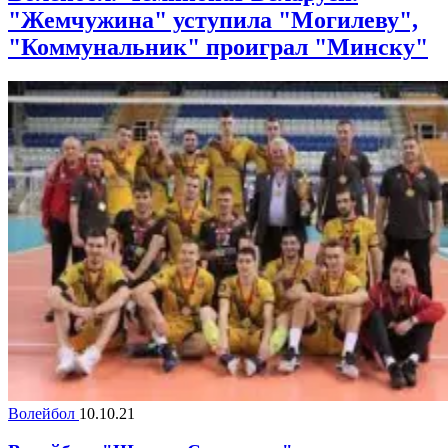
"Жемчужина" уступила "Могилеву",
"Коммунальник" проиграл "Минску"
Волейбол
10.10.21