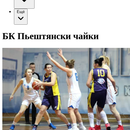
Ещё
БК Пьештянски чайки