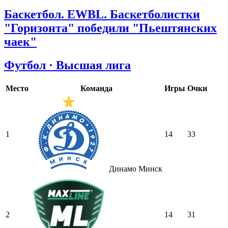
Баскетбол. EWBL. Баскетболистки
"Горизонта" победили "Пьештянских
чаек"
Футбол · Высшая лига
Место
Команда
Игры
Очки
1
14
33
Динамо Минск
2
14
31