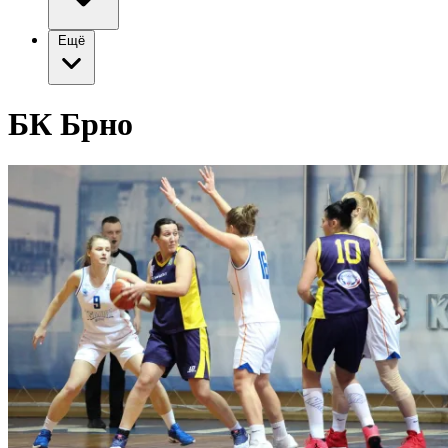
Ещё
БК Брно