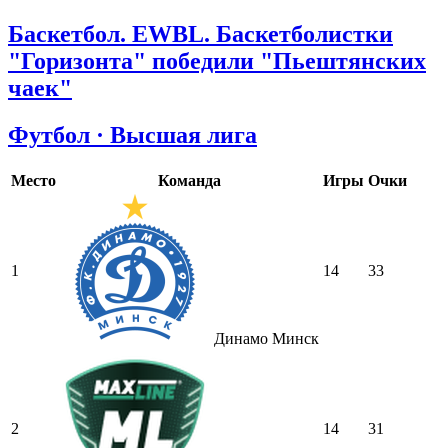
Баскетбол. EWBL. Баскетболистки
"Горизонта" победили "Пьештянских
чаек"
Футбол · Высшая лига
Место
Команда
Игры
Очки
1
14
33
Динамо Минск
2
14
31