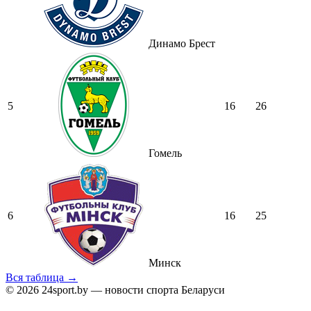
Динамо Брест
5
16
26
Гомель
6
16
25
Минск
Вся таблица →
© 2026 24sport.by — новости спорта Беларуси