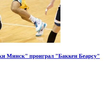
ки Минск" проиграл "Баккен Беарсу"