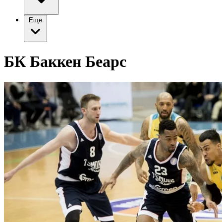
Ещё
БК Баккен Беарс