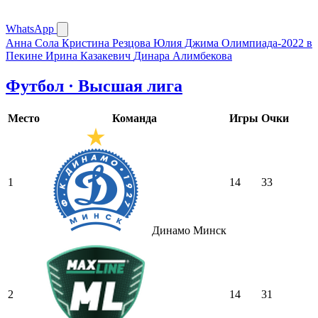
WhatsApp
Анна Сола
Кристина Резцова
Юлия Джима
Олимпиада-2022 в
Пекине
Ирина Казакевич
Динара Алимбекова
Футбол · Высшая лига
Место
Команда
Игры
Очки
1
14
33
Динамо Минск
2
14
31