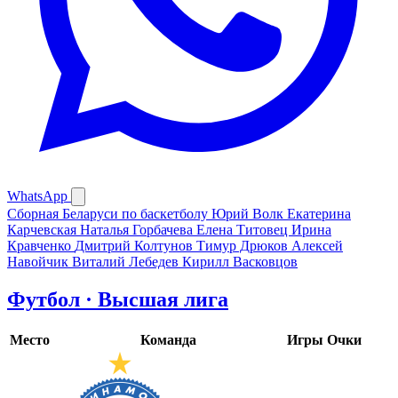
WhatsApp
Сборная Беларуси по баскетболу
Юрий Волк
Екатерина
Карчевская
Наталья Горбачева
Елена Титовец
Ирина
Кравченко
Дмитрий Колтунов
Тимур Дрюков
Алексей
Навойчик
Виталий Лебедев
Кирилл Васковцов
Футбол · Высшая лига
Место
Команда
Игры
Очки