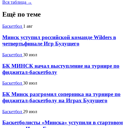
Вся таблица →
Ещё по теме
Баскетбол
1 авг
Минск уступил российской команде Wilders в
четвертьфинале Игр Будущего
Баскетбол
30 июл
БК МИНСК начал выступление на турнире по
фиджитал-баскетболу
Баскетбол
30 июл
БК Минск разгромил соперника на турнире по
фиджитал-баскетболу на Играх Будущего
Баскетбол
29 июл
Баскетболисты «Минска» уступили в стартовом