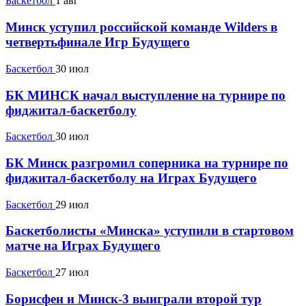
Баскетбол
1 авг
Минск уступил российской команде Wilders в
четвертьфинале Игр Будущего
Баскетбол
30 июл
БК МИНСК начал выступление на турнире по
фиджитал-баскетболу
Баскетбол
30 июл
БК Минск разгромил соперника на турнире по
фиджитал-баскетболу на Играх Будущего
Баскетбол
29 июл
Баскетболисты «Минска» уступили в стартовом
матче на Играх Будущего
Баскетбол
27 июл
Борисфен и Минск-3 выиграли второй тур