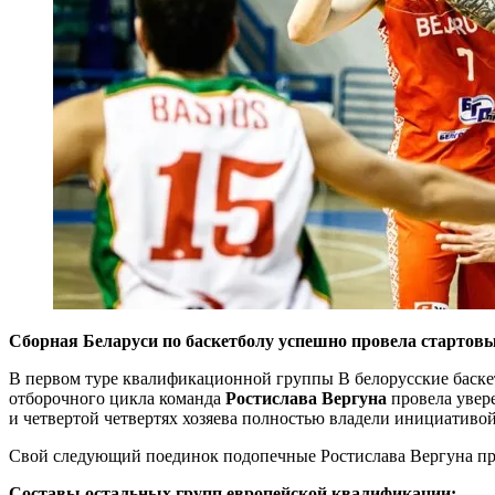
Сборная Беларуси по баскетболу успешно провела стартовы
В первом туре квалификационной группы В белорусские баскетб
отборочного цикла команда
Ростислава Вергуна
провела увере
и четвертой четвертях хозяева полностью владели инициативой
Свой следующий поединок подопечные Ростислава Вергуна пров
Составы остальных групп европейской квалификации: