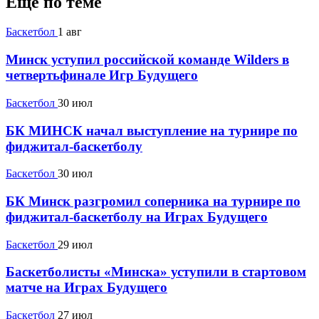
Ещё по теме
Баскетбол
1 авг
Минск уступил российской команде Wilders в
четвертьфинале Игр Будущего
Баскетбол
30 июл
БК МИНСК начал выступление на турнире по
фиджитал-баскетболу
Баскетбол
30 июл
БК Минск разгромил соперника на турнире по
фиджитал-баскетболу на Играх Будущего
Баскетбол
29 июл
Баскетболисты «Минска» уступили в стартовом
матче на Играх Будущего
Баскетбол
27 июл