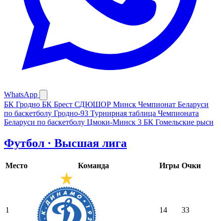
WhatsApp
БК Гродно
БК Брест
СДЮШОР Минск
Чемпионат Беларуси
по баскетболу
Гродно-93
Турнирная таблица Чемпионата
Беларуси по баскетболу
Цмоки-Минск 3
БК Гомельские рыси
Футбол · Высшая лига
Место
Команда
Игры
Очки
1
14
33