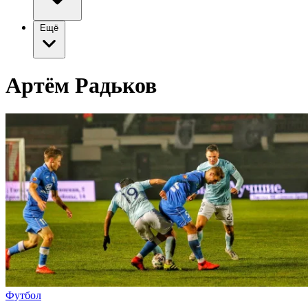
Ещё
Артём Радьков
Футбол