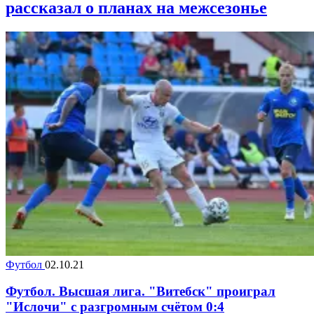
рассказал о планах на межсезонье
Футбол
02.10.21
Футбол. Высшая лига. "Витебск" проиграл
"Ислочи" с разгромным счётом 0:4