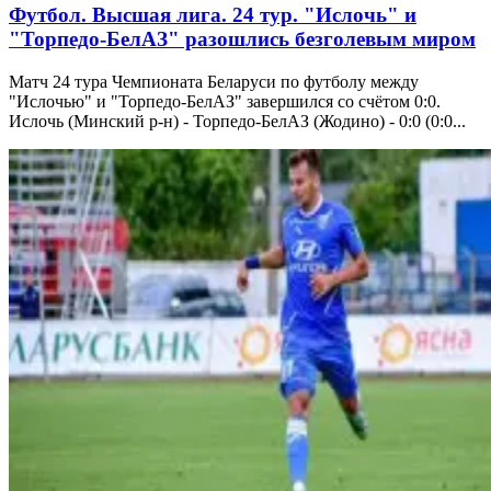
Футбол. Высшая лига. 24 тур. "Ислочь" и
"Торпедо-БелАЗ" разошлись безголевым миром
Матч 24 тура Чемпионата Беларуси по футболу между
"Ислочью" и "Торпедо-БелАЗ" завершился со счётом 0:0.
Ислочь (Минский р-н) - Торпедо-БелАЗ (Жодино) - 0:0 (0:0...