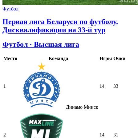
Футбол
Первая лига Беларуси по футболу.
Дисквалификации на 33-й тур
Футбол · Высшая лига
Место
Команда
Игры
Очки
1
14
33
Динамо Минск
2
14
31