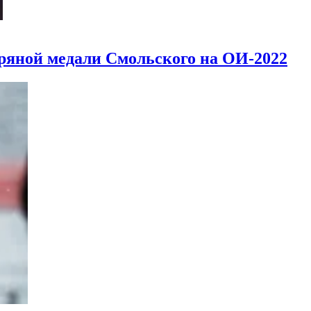
ряной медали Смольского на ОИ-2022