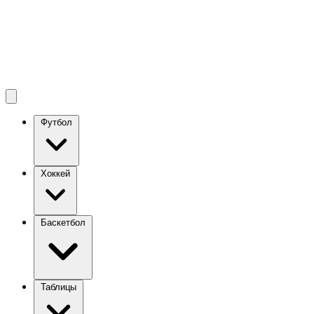
Футбол
Хоккей
Баскетбол
Таблицы