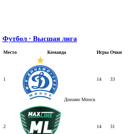
Футбол · Высшая лига
Место
Команда
Игры
Очки
1
14
33
Динамо Минск
2
14
31