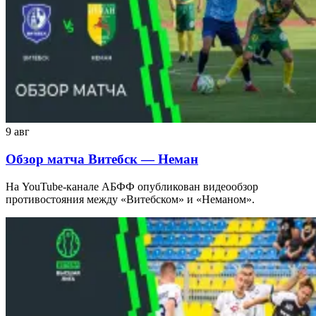
9 авг
Обзор матча Витебск — Неман
На YouTube-канале АБФФ опубликован видеообзор
противостояния между «Витебском» и «Неманом».