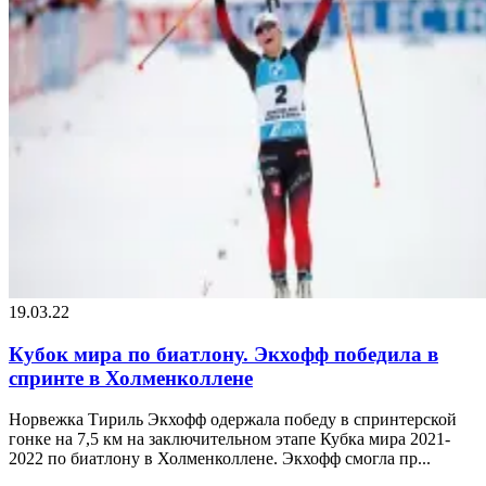
19.03.22
Кубок мира по биатлону. Экхофф победила в
спринте в Холменколлене
Норвежка Тириль Экхофф одержала победу в спринтерской
гонке на 7,5 км на заключительном этапе Кубка мира 2021-
2022 по биатлону в Холменколлене. Экхофф смогла пр...