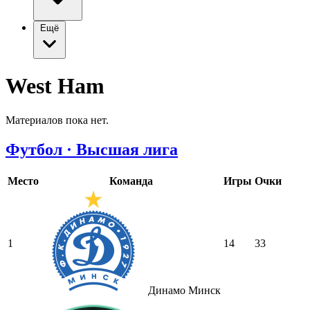
Ещё
West Ham
Материалов пока нет.
Футбол · Высшая лига
Место
Команда
Игры
Очки
1
14
33
Динамо Минск