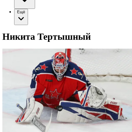
Ещё
Никита Тертышный