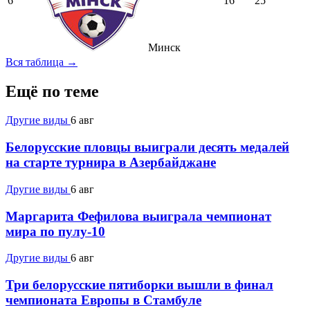
6
16
25
Минск
Вся таблица →
Ещё по теме
Другие виды
6 авг
Белорусские пловцы выиграли десять медалей
на старте турнира в Азербайджане
Другие виды
6 авг
Маргарита Фефилова выиграла чемпионат
мира по пулу-10
Другие виды
6 авг
Три белорусские пятиборки вышли в финал
чемпионата Европы в Стамбуле