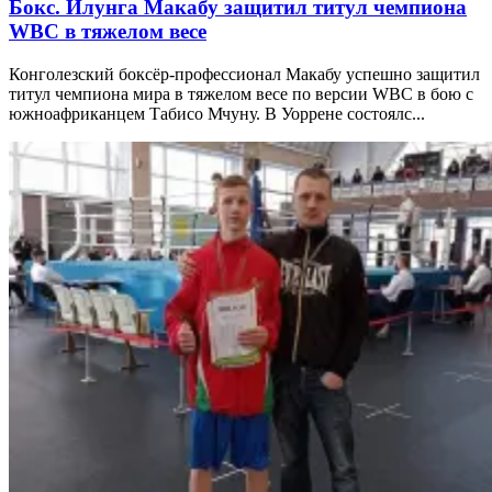
Бокс. Илунга Макабу защитил титул чемпиона
WBC в тяжелом весе
Конголезский боксёр-профессионал Макабу успешно защитил
титул чемпиона мира в тяжелом весе по версии WBC в бою с
южноафриканцем Табисо Мчуну. В Уоррене состоялс...