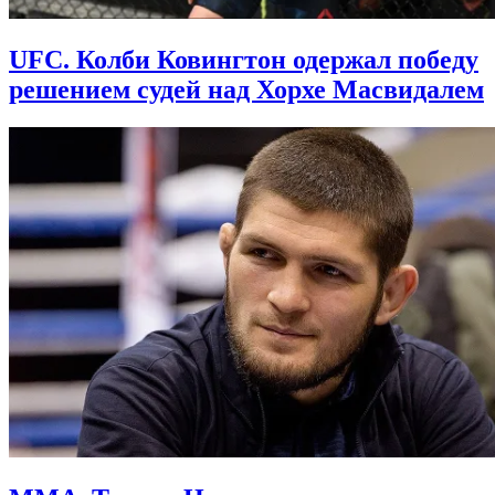
UFC. Колби Ковингтон одержал победу
решением судей над Хорхе Масвидалем