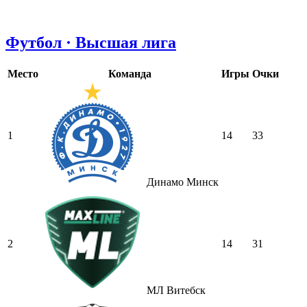
Футбол · Высшая лига
Место
Команда
Игры
Очки
1
14
33
Динамо Минск
2
14
31
МЛ Витебск