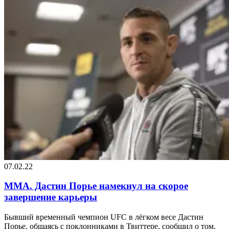
07.02.22
MMA. Дастин Порье намекнул на скорое
завершение карьеры
Бывший временный чемпион UFC в лёгком весе Дастин
Порье, общаясь с поклонниками в Твиттере, сообщил о том,