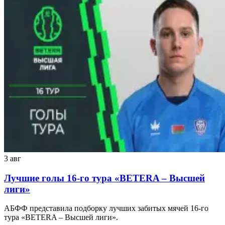
3 авг
Лучшие голы 16-го тура «BETERA – Высшей
лиги»
АБФФ представила подборку лучших забитых мячей 16-го
тура «BETERA – Высшей лиги».