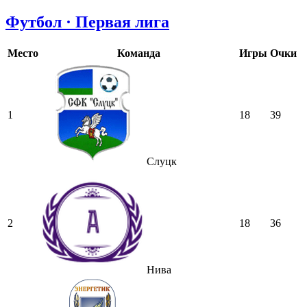
Футбол · Первая лига
Место
Команда
Игры
Очки
1
18
39
Слуцк
2
18
36
Нива