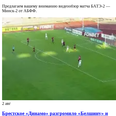
Предлагаем вашему вниманию видеообзор матча БАТЭ-2 —
Минск-2 от АБФФ.
2 авг
Брестское «Динамо» разгромило «Белшину» и