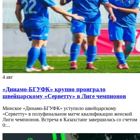
4 авг
«Динамо-БГУФК» крупно проиграло
швейцарскому «Серветту» в Лиге чемпионов
Минское «Динамо-БГУФК» уступило швейцарскому
«Серветту» в полуфинальном матче квалификации женской
Лиги чемпионов. Встреча в Казахстане завершилась со счетом
0:...