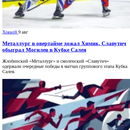
Хоккей
9 авг
Металлург в овертайме дожал Химик, Славутич
обыграл Могилев в Кубке Салея
Жлобинский «Металлург» и смоленский «Славутич»
одержали очередные победы в матчах группового этапа Кубка
Салея.