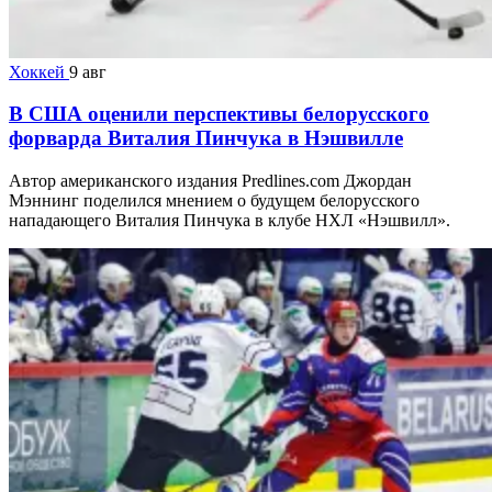
Хоккей
9 авг
В США оценили перспективы белорусского
форварда Виталия Пинчука в Нэшвилле
Автор американского издания Predlines.com Джордан
Мэннинг поделился мнением о будущем белорусского
нападающего Виталия Пинчука в клубе НХЛ «Нэшвилл».