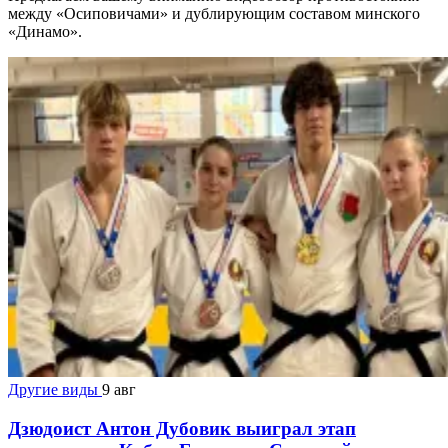
между «Осиповичами» и дублирующим составом минского
«Динамо».
Другие виды
9 авг
Дзюдоист Антон Дубовик выиграл этап