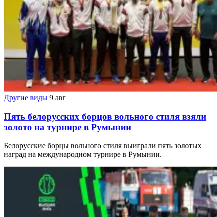
Другие виды
9 авг
Пять белорусских борцов вольного стиля взяли
золото на турнире в Румынии
Белорусские борцы вольного стиля выиграли пять золотых
наград на международном турнире в Румынии.