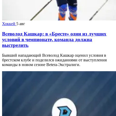
Хоккей
5 авг
Всеволод Кашкар: в «Бресте» одни из лучших
условий в чемпионате, команда должна
выстрелить
Бывший нападающий Всеволод Кашкар оценил условия в
брестском клубе и поделился ожиданиями от выступления
команды в новом сезоне Betera-Экстралиги.