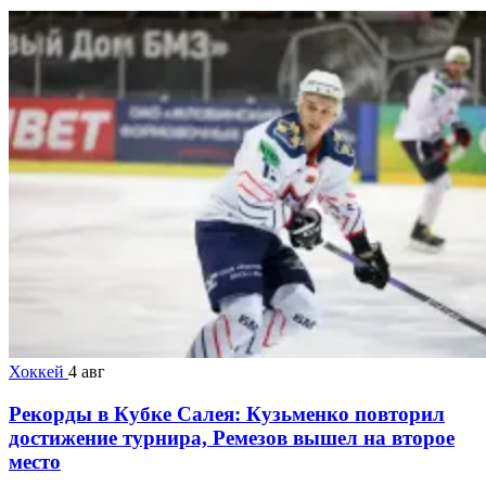
Хоккей
4 авг
Рекорды в Кубке Салея: Кузьменко повторил
достижение турнира, Ремезов вышел на второе
место