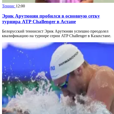
Теннис
12:00
Эрик Арутюнян пробился в основную сетку
турнира ATP Challenger в Астане
Белорусский теннисист Эрик Арутюнян успешно преодолел
квалификацию на турнире серии ATP Challenger в Казахстане.