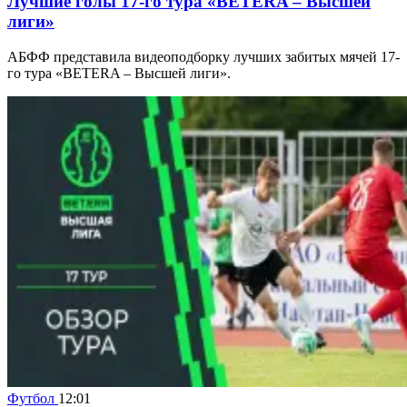
Лучшие голы 17-го тура «BETERA – Высшей
лиги»
АБФФ представила видеоподборку лучших забитых мячей 17-
го тура «BETERA – Высшей лиги».
Футбол
12:01