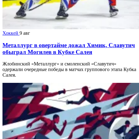
Хоккей
9 авг
Металлург в овертайме дожал Химик, Славутич
обыграл Могилев в Кубке Салея
Жлобинский «Металлург» и смоленский «Славутич»
одержали очередные победы в матчах группового этапа Кубка
Салея.