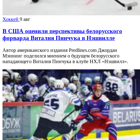
Хоккей
9 авг
В США оценили перспективы белорусского
форварда Виталия Пинчука в Нэшвилле
Автор американского издания Predlines.com Джордан
Мэннинг поделился мнением о будущем белорусского
нападающего Виталия Пинчука в клубе НХЛ «Нэшвилл».