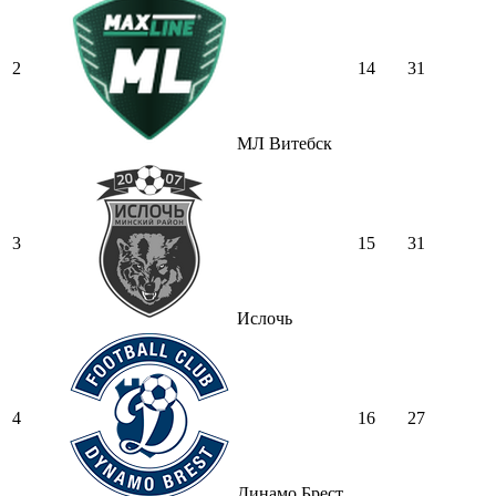
2
14
31
МЛ Витебск
3
15
31
Ислочь
4
16
27
Динамо Брест